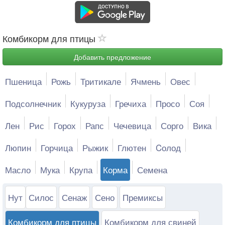
Комбикорм для птицы
Добавить предложение
Пшеница
Рожь
Тритикале
Ячмень
Овес
Подсолнечник
Кукуруза
Гречиха
Просо
Соя
Лен
Рис
Горох
Рапс
Чечевица
Сорго
Вика
Люпин
Горчица
Рыжик
Глютен
Cолод
Масло
Мука
Крупа
Корма
Семена
Нут
Силос
Сенаж
Сено
Премиксы
Комбикорм для птицы
Комбикорм для свиней