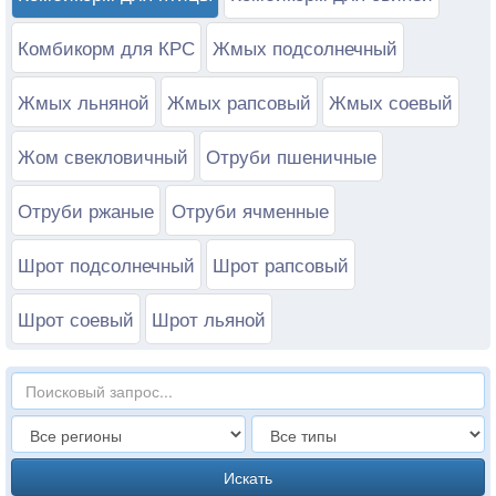
Комбикорм для КРС
Жмых подсолнечный
Жмых льняной
Жмых рапсовый
Жмых соевый
Жом свекловичный
Отруби пшеничные
Отруби ржаные
Отруби ячменные
Шрот подсолнечный
Шрот рапсовый
Шрот соевый
Шрот льяной
Искать