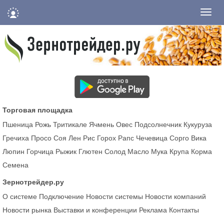
Нави
Торговая площадка
Пшеница
Рожь
Тритикале
Ячмень
Овес
Подсолнечник
Кукуруза
Гречиха
Просо
Соя
Лен
Рис
Горох
Рапс
Чечевица
Сорго
Вика
Люпин
Горчица
Рыжик
Глютен
Солод
Масло
Мука
Крупа
Корма
Семена
Зернотрейдер.ру
О системе
Подключение
Новости системы
Новости компаний
Новости рынка
Выставки и конференции
Реклама
Контакты