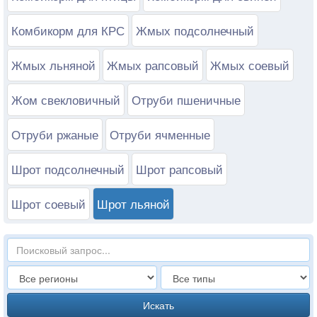
Комбикорм для КРС
Жмых подсолнечный
Жмых льняной
Жмых рапсовый
Жмых соевый
Жом свекловичный
Отруби пшеничные
Отруби ржаные
Отруби ячменные
Шрот подсолнечный
Шрот рапсовый
Шрот соевый
Шрот льяной
Искать