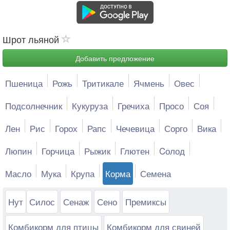
Шрот льяной
Добавить предложение
Пшеница
Рожь
Тритикале
Ячмень
Овес
Подсолнечник
Кукуруза
Гречиха
Просо
Соя
Лен
Рис
Горох
Рапс
Чечевица
Сорго
Вика
Люпин
Горчица
Рыжик
Глютен
Cолод
Масло
Мука
Крупа
Корма
Семена
Нут
Силос
Сенаж
Сено
Премиксы
Комбикорм для птицы
Комбикорм для свиней