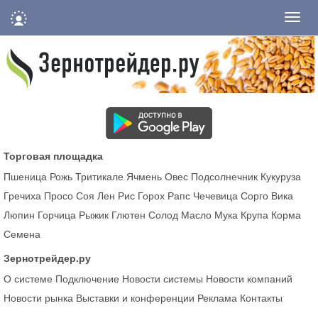
Нави
Торговая площадка
Пшеница
Рожь
Тритикале
Ячмень
Овес
Подсолнечник
Кукуруза
Гречиха
Просо
Соя
Лен
Рис
Горох
Рапс
Чечевица
Сорго
Вика
Люпин
Горчица
Рыжик
Глютен
Солод
Масло
Мука
Крупа
Корма
Семена
Зернотрейдер.ру
О системе
Подключение
Новости системы
Новости компаний
Новости рынка
Выставки и конференции
Реклама
Контакты