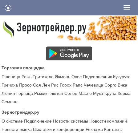
Нави
Торговая площадка
Пшеница
Рожь
Тритикале
Ячмень
Овес
Подсолнечник
Кукуруза
Гречиха
Просо
Соя
Лен
Рис
Горох
Рапс
Чечевица
Сорго
Вика
Люпин
Горчица
Рыжик
Глютен
Солод
Масло
Мука
Крупа
Корма
Семена
Зернотрейдер.ру
О системе
Подключение
Новости системы
Новости компаний
Новости рынка
Выставки и конференции
Реклама
Контакты