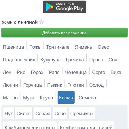
Жмых льняной
Добавить предложение
Пшеница
Рожь
Тритикале
Ячмень
Овес
Подсолнечник
Кукуруза
Гречиха
Просо
Соя
Лен
Рис
Горох
Рапс
Чечевица
Сорго
Вика
Люпин
Горчица
Рыжик
Глютен
Cолод
Масло
Мука
Крупа
Корма
Семена
Нут
Силос
Сенаж
Сено
Премиксы
Комбикорм для птицы
Комбикорм для свиней