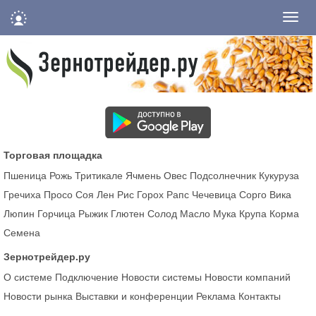
Нави
Торговая площадка
Пшеница
Рожь
Тритикале
Ячмень
Овес
Подсолнечник
Кукуруза
Гречиха
Просо
Соя
Лен
Рис
Горох
Рапс
Чечевица
Сорго
Вика
Люпин
Горчица
Рыжик
Глютен
Солод
Масло
Мука
Крупа
Корма
Семена
Зернотрейдер.ру
О системе
Подключение
Новости системы
Новости компаний
Новости рынка
Выставки и конференции
Реклама
Контакты