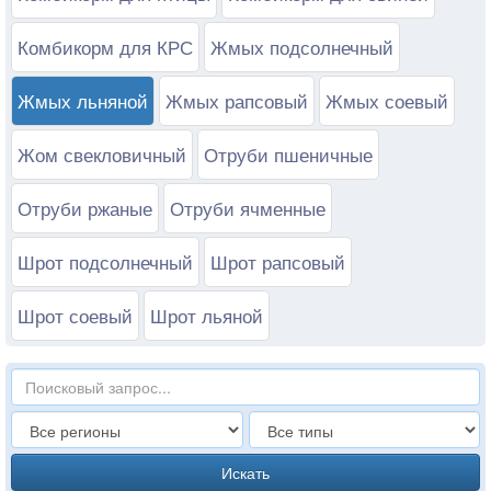
Комбикорм для КРС
Жмых подсолнечный
Жмых льняной
Жмых рапсовый
Жмых соевый
Жом свекловичный
Отруби пшеничные
Отруби ржаные
Отруби ячменные
Шрот подсолнечный
Шрот рапсовый
Шрот соевый
Шрот льяной
Искать