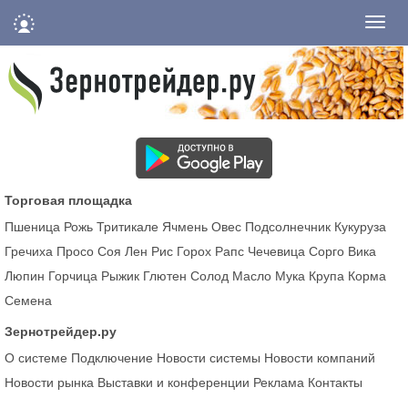
Нави
Торговая площадка
Пшеница
Рожь
Тритикале
Ячмень
Овес
Подсолнечник
Кукуруза
Гречиха
Просо
Соя
Лен
Рис
Горох
Рапс
Чечевица
Сорго
Вика
Люпин
Горчица
Рыжик
Глютен
Солод
Масло
Мука
Крупа
Корма
Семена
Зернотрейдер.ру
О системе
Подключение
Новости системы
Новости компаний
Новости рынка
Выставки и конференции
Реклама
Контакты