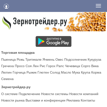
Нави
Торговая площадка
Пшеница
Рожь
Тритикале
Ячмень
Овес
Подсолнечник
Кукуруза
Гречиха
Просо
Соя
Лен
Рис
Горох
Рапс
Чечевица
Сорго
Вика
Люпин
Горчица
Рыжик
Глютен
Солод
Масло
Мука
Крупа
Корма
Семена
Зернотрейдер.ру
О системе
Подключение
Новости системы
Новости компаний
Новости рынка
Выставки и конференции
Реклама
Контакты