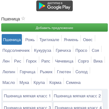
Пшеница
Добавить предложение
Пшеница
Рожь
Тритикале
Ячмень
Овес
Подсолнечник
Кукуруза
Гречиха
Просо
Соя
Лен
Рис
Горох
Рапс
Чечевица
Сорго
Вика
Люпин
Горчица
Рыжик
Глютен
Cолод
Масло
Мука
Крупа
Корма
Семена
Пшеница мягкая класс 1
Пшеница мягкая класс 2
Пшеница мягкая класс 3
Пшеница мягкая класс 4