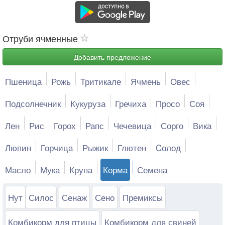
Отруби ячменные
Добавить предложение
Пшеница
Рожь
Тритикале
Ячмень
Овес
Подсолнечник
Кукуруза
Гречиха
Просо
Соя
Лен
Рис
Горох
Рапс
Чечевица
Сорго
Вика
Люпин
Горчица
Рыжик
Глютен
Cолод
Масло
Мука
Крупа
Корма
Семена
Нут
Силос
Сенаж
Сено
Премиксы
Комбикорм для птицы
Комбикорм для свиней