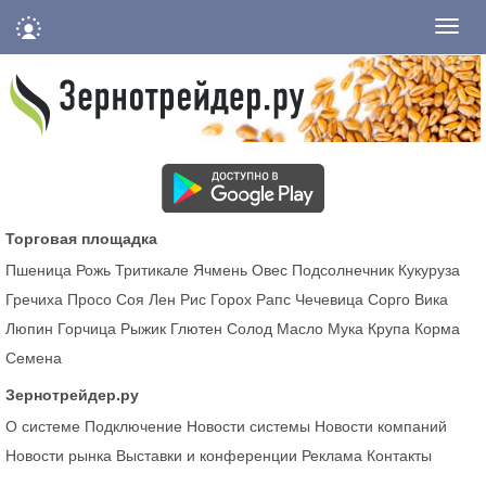
Нави
Торговая площадка
Пшеница
Рожь
Тритикале
Ячмень
Овес
Подсолнечник
Кукуруза
Гречиха
Просо
Соя
Лен
Рис
Горох
Рапс
Чечевица
Сорго
Вика
Люпин
Горчица
Рыжик
Глютен
Солод
Масло
Мука
Крупа
Корма
Семена
Зернотрейдер.ру
О системе
Подключение
Новости системы
Новости компаний
Новости рынка
Выставки и конференции
Реклама
Контакты