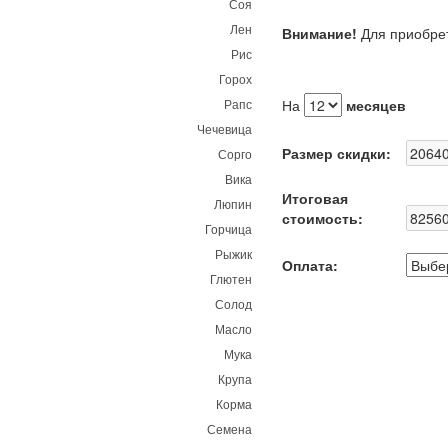
Соя
Лен
Внимание!
Для приобрет
Рис
Горох
Рапс
На
месяцев
Чечевица
Размер скидки:
Сорго
Вика
Итоговая
Люпин
стоимость:
Горчица
Рыжик
Оплата:
Глютен
Солод
Масло
Мука
Крупа
Корма
Семена