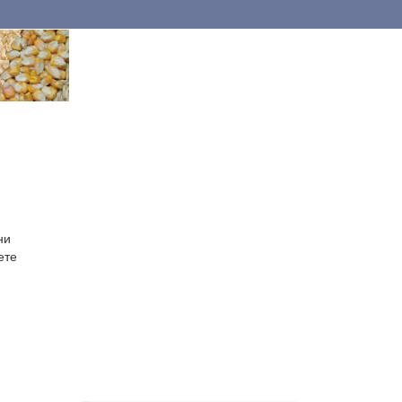
ни
ете