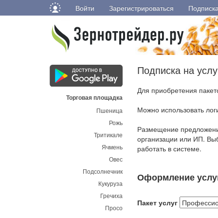
Войти
Зарегистрироваться
Подписк
Подписка на услу
Для приобретения пакет
Торговая площадка
Можно использовать лог
Пшеница
Рожь
Размещение предложений
Тритикале
организации или ИП. Вы
Ячмень
работать в системе.
Овес
Подсолнечник
Оформление услу
Кукуруза
Гречиха
Пакет услуг
Просо