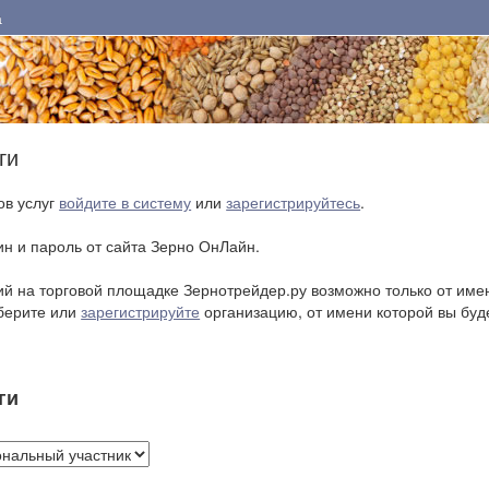
а
ги
ов услуг
войдите в систему
или
зарегистрируйтесь
.
ин и пароль от сайта Зерно ОнЛайн.
 на торговой площадке Зернотрейдер.ру возможно только от име
берите или
зарегистрируйте
организацию, от имени которой вы буд
ги