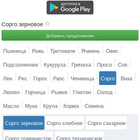
Сорго зерновое
Добавить предложение
Пшеница
Рожь
Тритикале
Ячмень
Овес
Подсолнечник
Кукуруза
Гречиха
Просо
Соя
Лен
Рис
Горох
Рапс
Чечевица
Сорго
Вика
Люпин
Горчица
Рыжик
Глютен
Cолод
Масло
Мука
Крупа
Корма
Семена
Сорго зерновое
Сорго хлебное
Сорго сахарное
Сорго травянистое
Сорго техническое