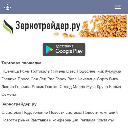
Нави
Торговая площадка
Пшеница
Рожь
Тритикале
Ячмень
Овес
Подсолнечник
Кукуруза
Гречиха
Просо
Соя
Лен
Рис
Горох
Рапс
Чечевица
Сорго
Вика
Люпин
Горчица
Рыжик
Глютен
Солод
Масло
Мука
Крупа
Корма
Семена
Зернотрейдер.ру
О системе
Подключение
Новости системы
Новости компаний
Новости рынка
Выставки и конференции
Реклама
Контакты