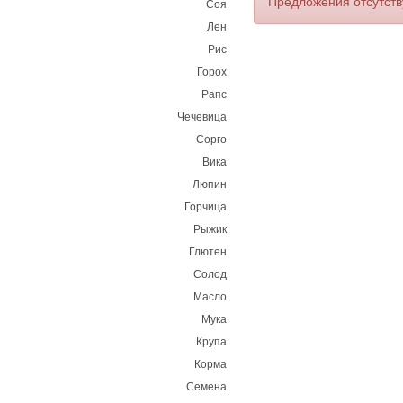
Предложения отсутст
Соя
Лен
Рис
Горох
Рапс
Чечевица
Сорго
Вика
Люпин
Горчица
Рыжик
Глютен
Солод
Масло
Мука
Крупа
Корма
Семена