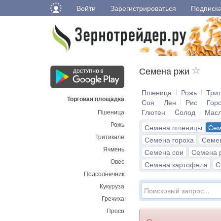
Войти
Зарегистрироваться
Подписк
Семена ржи
Пшеница
Рожь
Три
Торговая площадка
Соя
Лен
Рис
Гор
Глютен
Cолод
Мас
Пшеница
Рожь
Семена пшеницы
Сем
Тритикале
Семена гороха
Семе
Ячмень
Семена сои
Семена 
Овес
Семена картофеля
С
Подсолнечник
Кукуруза
Гречиха
Просо