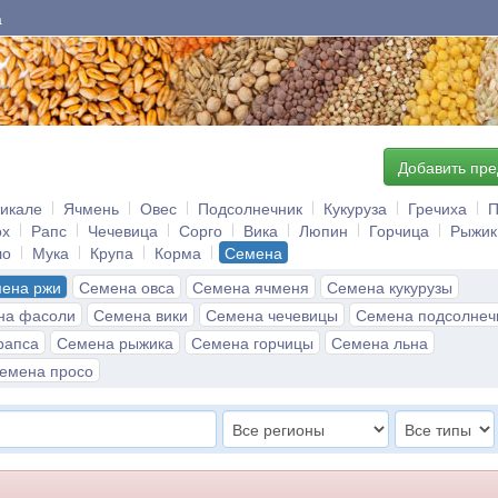
а
Добавить пр
тикале
Ячмень
Овес
Подсолнечник
Кукуруза
Гречиха
П
ох
Рапс
Чечевица
Сорго
Вика
Люпин
Горчица
Рыжик
ло
Мука
Крупа
Корма
Семена
ена ржи
Семена овса
Семена ячменя
Семена кукурузы
на фасоли
Семена вики
Семена чечевицы
Семена подсолнеч
рапса
Семена рыжика
Семена горчицы
Семена льна
емена просо