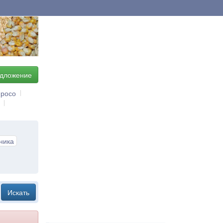
едложение
росо
ника
Искать