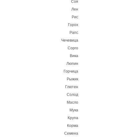
Соя
Лен
Рис
Горох
Рапс
Чечевица
Сорго
Вика
Люпин
Горчица
Рыжик
Глютен
Солод
Масло
Мука
Крупа
Корма
Семена