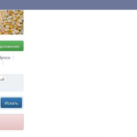
едложение
Просо
ый
Искать