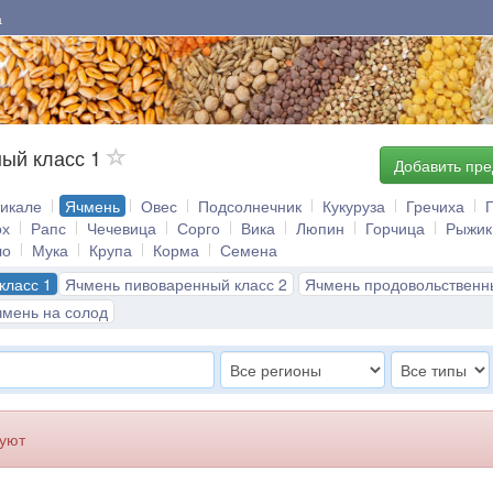
а
ый класс 1
Добавить пр
тикале
Ячмень
Овес
Подсолнечник
Кукуруза
Гречиха
ох
Рапс
Чечевица
Сорго
Вика
Люпин
Горчица
Рыжик
ло
Мука
Крупа
Корма
Семена
класс 1
Ячмень пивоваренный класс 2
Ячмень продовольственн
чмень на солод
вуют