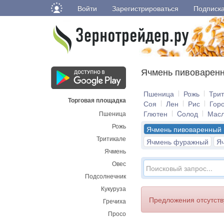
Войти
Зарегистрироваться
Подписк
Ячмень пивоваренн
Пшеница
Рожь
Три
Торговая площадка
Соя
Лен
Рис
Гор
Глютен
Cолод
Мас
Пшеница
Рожь
Ячмень пивоваренный 
Тритикале
Ячмень фуражный
Я
Ячмень
Овес
Подсолнечник
Кукуруза
Предложения отсутст
Гречиха
Просо