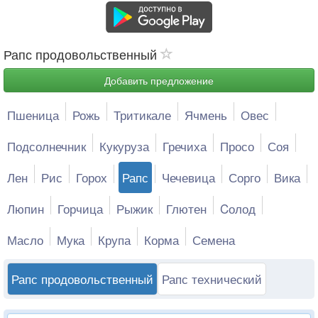
Рапс продовольственный
Добавить предложение
Пшеница
Рожь
Тритикале
Ячмень
Овес
Подсолнечник
Кукуруза
Гречиха
Просо
Соя
Лен
Рис
Горох
Рапс
Чечевица
Сорго
Вика
Люпин
Горчица
Рыжик
Глютен
Cолод
Масло
Мука
Крупа
Корма
Семена
Рапс продовольственный
Рапс технический