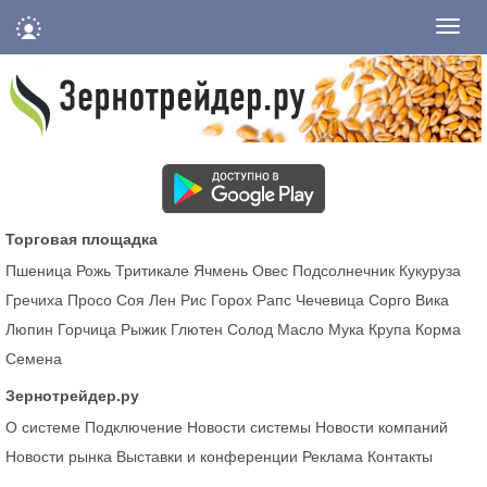
Нави
Торговая площадка
Пшеница
Рожь
Тритикале
Ячмень
Овес
Подсолнечник
Кукуруза
Гречиха
Просо
Соя
Лен
Рис
Горох
Рапс
Чечевица
Сорго
Вика
Люпин
Горчица
Рыжик
Глютен
Солод
Масло
Мука
Крупа
Корма
Семена
Зернотрейдер.ру
О системе
Подключение
Новости системы
Новости компаний
Новости рынка
Выставки и конференции
Реклама
Контакты