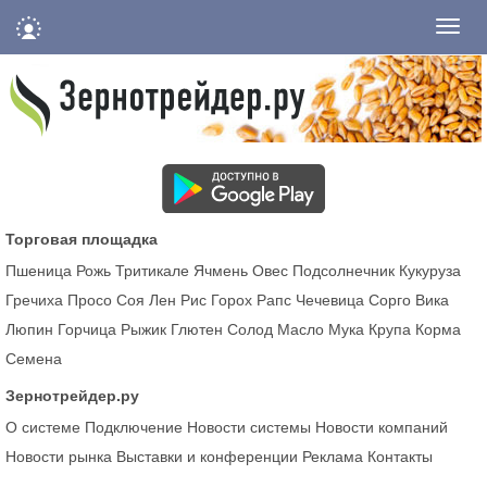
Нави
Торговая площадка
Пшеница
Рожь
Тритикале
Ячмень
Овес
Подсолнечник
Кукуруза
Гречиха
Просо
Соя
Лен
Рис
Горох
Рапс
Чечевица
Сорго
Вика
Люпин
Горчица
Рыжик
Глютен
Солод
Масло
Мука
Крупа
Корма
Семена
Зернотрейдер.ру
О системе
Подключение
Новости системы
Новости компаний
Новости рынка
Выставки и конференции
Реклама
Контакты