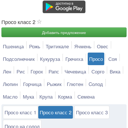
Просо класс 2
Добавить предложение
Пшеница
Рожь
Тритикале
Ячмень
Овес
Подсолнечник
Кукуруза
Гречиха
Просо
Соя
Лен
Рис
Горох
Рапс
Чечевица
Сорго
Вика
Люпин
Горчица
Рыжик
Глютен
Cолод
Масло
Мука
Крупа
Корма
Семена
Просо класс 1
Просо класс 2
Просо класс 3
Просо на солод