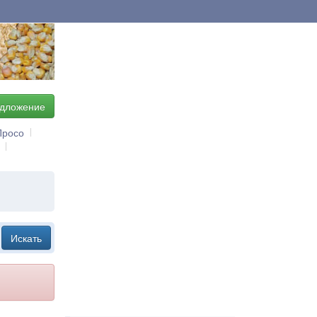
едложение
Просо
Искать