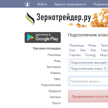
Войти
Зарегистрироваться
Подписк
Подсолнечник клас
Пшеница
Рожь
Три
Торговая площадка
Соя
Лен
Рис
Гор
Глютен
Cолод
Мас
Пшеница
Рожь
Подсолнечник высший 
Тритикале
Подсолнечник класс 3
Ячмень
Овес
Подсолнечник
Кукуруза
Предложения отсутст
Гречиха
Просо