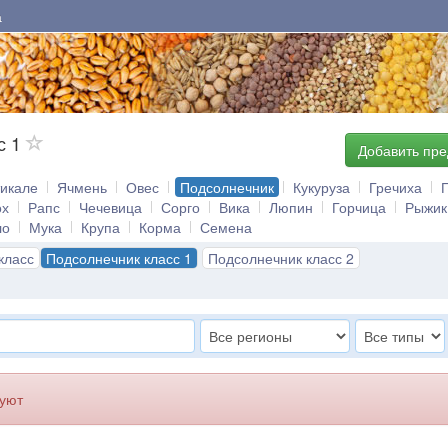
а
с 1
Добавить пр
тикале
Ячмень
Овес
Подсолнечник
Кукуруза
Гречиха
ох
Рапс
Чечевица
Сорго
Вика
Люпин
Горчица
Рыжик
ло
Мука
Крупа
Корма
Семена
класс
Подсолнечник класс 1
Подсолнечник класс 2
вуют