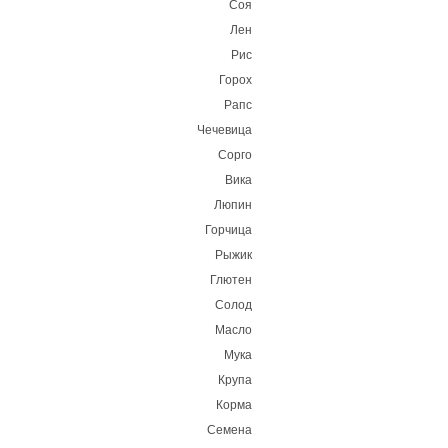
Соя
Лен
Рис
Горох
Рапс
Чечевица
Сорго
Вика
Люпин
Горчица
Рыжик
Глютен
Солод
Масло
Мука
Крупа
Корма
Семена