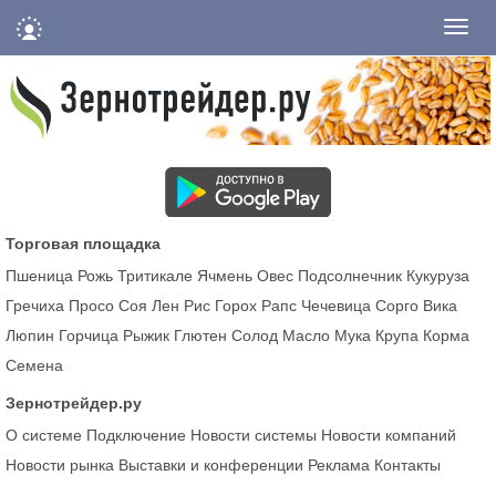
Нави
Торговая площадка
Пшеница
Рожь
Тритикале
Ячмень
Овес
Подсолнечник
Кукуруза
Гречиха
Просо
Соя
Лен
Рис
Горох
Рапс
Чечевица
Сорго
Вика
Люпин
Горчица
Рыжик
Глютен
Солод
Масло
Мука
Крупа
Корма
Семена
Зернотрейдер.ру
О системе
Подключение
Новости системы
Новости компаний
Новости рынка
Выставки и конференции
Реклама
Контакты