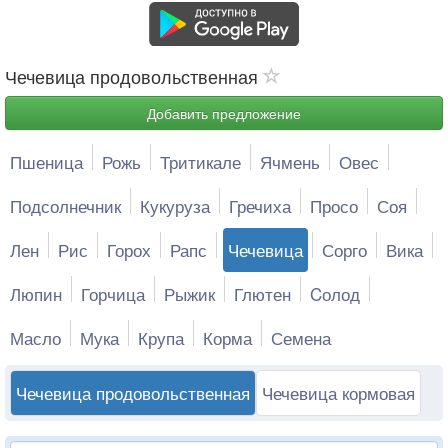
Чечевица продовольственная
Добавить предложение
Пшеница
Рожь
Тритикале
Ячмень
Овес
Подсолнечник
Кукуруза
Гречиха
Просо
Соя
Лен
Рис
Горох
Рапс
Чечевица
Сорго
Вика
Люпин
Горчица
Рыжик
Глютен
Cолод
Масло
Мука
Крупа
Корма
Семена
Чечевица продовольственная
Чечевица кормовая