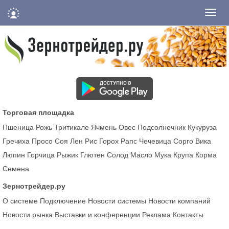
Нави
Торговая площадка
Пшеница
Рожь
Тритикале
Ячмень
Овес
Подсолнечник
Кукуруза
Гречиха
Просо
Соя
Лен
Рис
Горох
Рапс
Чечевица
Сорго
Вика
Люпин
Горчица
Рыжик
Глютен
Солод
Масло
Мука
Крупа
Корма
Семена
Зернотрейдер.ру
О системе
Подключение
Новости системы
Новости компаний
Новости рынка
Выставки и конференции
Реклама
Контакты