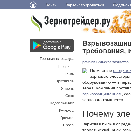
Войти
Зарегистрироваться
Подписк
Взрывозащищ
требования, 
Торговая площадка
promPR Сельское хозяйство
Пшеница
По мнению
специал
Рожь
зерновые элеваторы
Тритикале
оборудованию — в перву
зерна. Компания поставл
Ячмень
взрывозащищённом
, со
Овес
зернового комплекса.
Подсолнечник
Почему эле
Кукуруза
Гречиха
Зерновая пыль в опреде
Просо
теоретический риск: взр