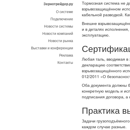
Тормозная система не д
Зернотрейдер.ру
взрывозащищённом испол
О системе
кабельной разводкой. К
Подключение
Внешне взрывозащищённа
Новости системы
и в деталях исполнения,
Новости компаний
эксплуатацию.
Новости рынка
Сертификац
Выставки и конференции
Реклама
Любая таль, вводимая в
Контакты
декларацию соответстви
взрывозащищённого исп
012/2011 «О безопаснос
Оба документа должны б
конкретную модель и ис
подписания договора, а 
Практика в
Задачи грузоподъёмного 
каждом случае разные.