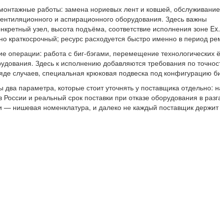
онтажные работы: замена нориевых лент и ковшей, обслуживани
вентиляционного и аспирационного оборудования. Здесь важны
нкретный узел, высота подъёма, соответствие исполнения зоне Ex
но краткосрочный; ресурс расходуется быстро именно в период ре
ие операции: работа с биг-бэгами, перемещение технологических 
орудования. Здесь к исполнению добавляются требования по точнос
яде случаев, специальная крюковая подвеска под конфигурацию би
ы два параметра, которые стоит уточнять у поставщика отдельно: 
в России и реальный срок поставки при отказе оборудования в разг
— нишевая номенклатура, и далеко не каждый поставщик держит 