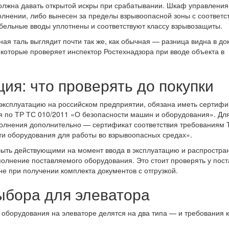
олжна давать открытой искры при срабатывании. Шкаф управления
нении, либо вынесен за пределы взрывоопасной зоны с соответ
абельные вводы уплотнены и соответствуют классу взрывозащиты.
я таль выглядит почти так же, как обычная — разница видна в д
 которые проверяет инспектор Ростехнадзора при вводе объекта в
ия: что проверять до покупки
 эксплуатацию на российском предприятии, обязана иметь сертифи
я по ТР ТС 010/2011 «О безопасности машин и оборудования». Дл
олнения дополнительно — сертификат соответствия требованиям 
ти оборудования для работы во взрывоопасных средах».
ыть действующими на момент ввода в эксплуатацию и распростра
полнение поставляемого оборудования. Это стоит проверять у пос
не при получении комплекта документов с отгрузкой.
ыбора для элеватора
оборудования на элеваторе делятся на два типа — и требования к