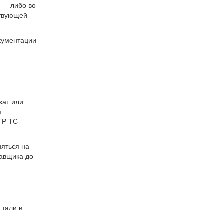
 — либо во
ствующей
окументации
кат или
я
ТР ТС
няться на
тавщика до
 тали в