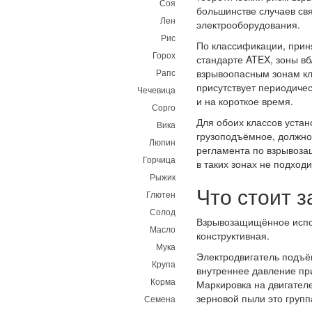
Соя
большинстве случаев св
Лен
электрооборудования.
Рис
По классификации, прин
Горох
стандарте ATEX, зоны вб
Рапс
взрывоопасным зонам кл
присутствует периодичес
Чечевица
и на короткое время.
Сорго
Для обоих классов устан
Вика
грузоподъёмное, должно 
Люпин
регламента по взрывоза
Горчица
в таких зонах не подход
Рыжик
Что стоит 
Глютен
Солод
Взрывозащищённое испол
Масло
конструктивная.
Мука
Электродвигатель подъё
Крупа
внутреннее давление пр
Корма
Маркировка на двигател
зерновой пыли это групп
Семена