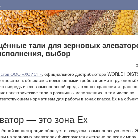
а
ённые тали для зерновых элеватор
исполнения, выбор
2
истов ООО «ХОИСТ»
, официального дистрибьютора WORLDHOISTS
 относятся к объектам с повышенными требованиями к грузоподъ
ю очередь из-за взрывоопасной среды в зонах хранения и транспо
яет электрические тали в различных исполнениях, в том числе во
ответствующем нормативам для работы в зонах класса Ex на объек
ватор — это зона Ex
лённой концентрации образует с воздухом взрывоопасную смесь. Э
ывы на зерновых элеваторах фиксируются ежегодно по всему миру 