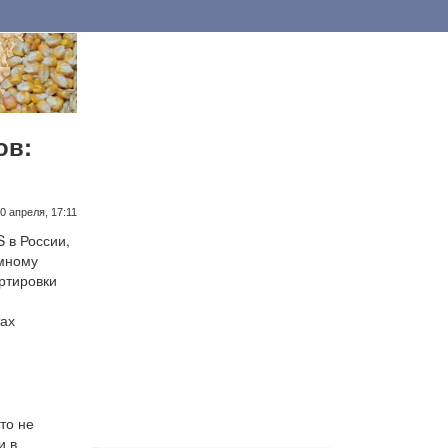
ов:
0 апреля, 17:11
 в России,
ёмному
ртировки
тах
то не
и в