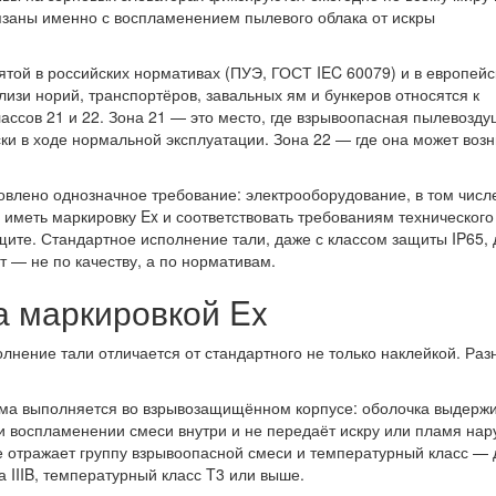
язаны именно с воспламенением пылевого облака от искры
ятой в российских нормативах (ПУЭ, ГОСТ IEC 60079) и в европей
лизи норий, транспортёров, завальных ям и бункеров относятся к
ассов 21 и 22. Зона 21 — это место, где взрывоопасная пылевозд
ки в ходе нормальной эксплуатации. Зона 22 — где она может возн
овлено однозначное требование: электрооборудование, в том числ
иметь маркировку Ex и соответствовать требованиям технического
щите. Стандартное исполнение тали, даже с классом защиты IP65,
ит — не по качеству, а по нормативам.
за маркировкой Ex
нение тали отличается от стандартного не только наклейкой. Раз
ма выполняется во взрывозащищённом корпусе: оболочка выдерж
и воспламенении смеси внутри и не передаёт искру или пламя нар
е отражает группу взрывоопасной смеси и температурный класс — 
а IIIB, температурный класс T3 или выше.