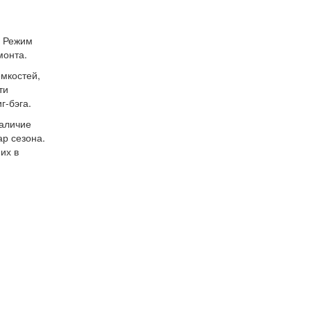
е
. Режим
монта.
ёмкостей,
ти
г-бэга.
наличие
ар сезона.
их в