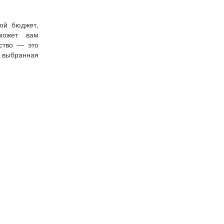
ой бюджет,
может вам
тство — это
о выбранная