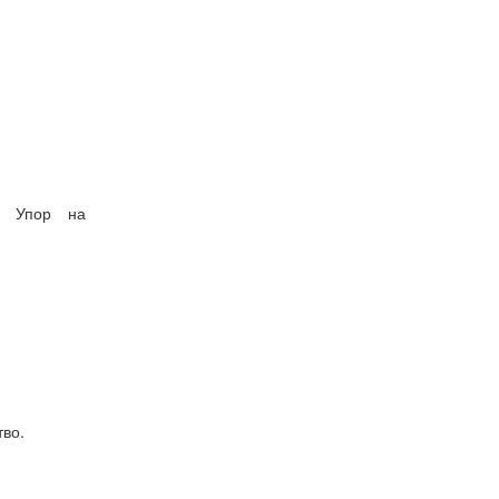
ц. Упор на
тво.