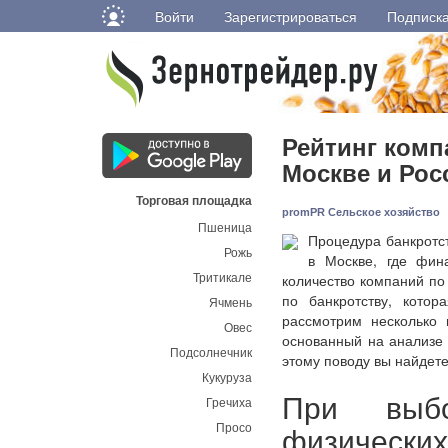
Войти
Зарегистрироваться
Подписк
Рейтинг комп
Москве и Рос
Торговая площадка
promPR Сельское хозяйство
Пшеница
Процедура банкротст
Рожь
в Москве, где фина
Тритикале
количество компаний по
по банкротству, кото
Ячмень
рассмотрим несколько 
Овес
основанный на анализе
Подсолнечник
этому поводу вы найдет
Кукуруза
При выбо
Гречиха
Просо
физических