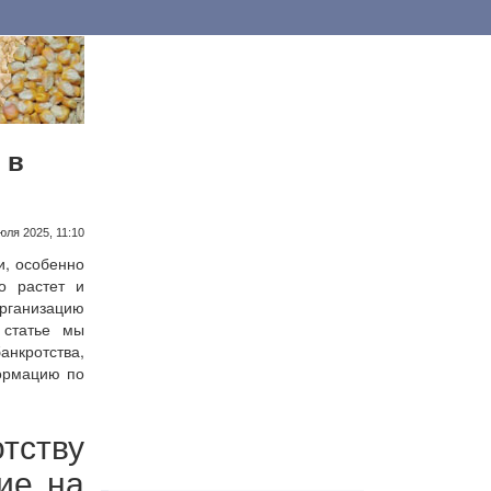
 в
юля 2025, 11:10
и, особенно
о растет и
организацию
 статье мы
анкротства,
формацию по
ству
ие на