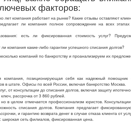
ключевых факторов:
ко лет компания работает на рынке? Какие отзывы оставляют клие
предлагает ли компания полное сопровождение на всех этапах
азования: есть ли фиксированная стоимость услуг? Предус
 ли компания какие-либо гарантии успешного списания долгов?
есколько компаний по банкротству и проанализируем их предложе
я компания, позиционирующая себя как надежный помощник 
ов в штате. Офисы по всей России, включая банкротство Москва.
слуг, от консультации до списания долгов, включая защиту ипотечно
 ключ, рассрочка от 3 860 рублей.
 но в целом отмечается профессионализм юристов. Консультации 
можность списания долгов. Компания предлагает фиксированну
ссрочки, и гарантию возврата денег в случае отказа клиента от услу
 широкая сеть филиалов, фиксированная цена.