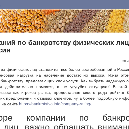
а
аний по банкротству физических лиц
сии
30 и
ва физических лиц становится все более востребованной в Росси
нсовая нагрузка на население достаточно высока. Из-за этог
 банкротству, предлагающих свои услуги. Как выбрать надежную 
рая действительно поможет, а не усугубит ситуацию? В этой
известных игроков рынка, предоставляя своего рода рейтинг б
 их предложений и отзывах клиентов, ну а более подробную ин
е на сайте
https://bankrotstvo.info/company-rating/
.
ре компании по банкрот
 лиц, важно обращать вниман