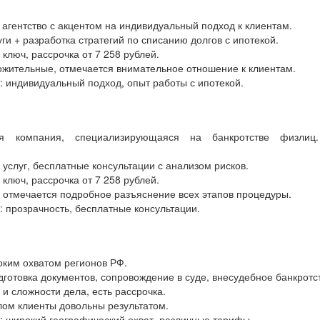
агентство с акцентом на индивидуальный подход к клиентам.
уги + разработка стратегий по списанию долгов с ипотекой.
 ключ, рассрочка от 7 258 рублей.
ожительные, отмечается внимательное отношение к клиентам.
 индивидуальный подход, опыт работы с ипотекой.
ая компания, специализирующаяся на банкротстве физли
.
 услуг, бесплатные консультации с анализом рисков.
 ключ, рассрочка от 7 258 рублей.
 отмечается подробное разъяснение всех этапов процедуры.
 прозрачность, бесплатные консультации.
ким охватом регионов РФ.
одготовка документов, сопровождение в суде, внесудебное банкротс
 и сложности дела, есть рассрочка.
лом клиенты довольны результатом.
 широкий географический охват, различные тарифы.