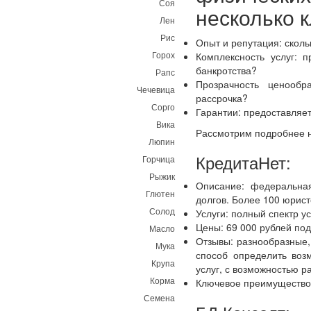
Соя
несколько 
Лен
Рис
Опыт и репутация: сколь
Горох
Комплексность услуг: 
банкротства?
Рапс
Прозрачность ценообр
Чечевица
рассрочка?
Сорго
Гарантии: предоставляет
Вика
Рассмотрим подробнее н
Люпин
КредитаНет:
Горчица
Рыжик
Описание: федеральна
Глютен
долгов. Более 100 юрист
Солод
Услуги: полный спектр у
Цены: 69 000 рублей под
Масло
Отзывы: разнообразные,
Мука
способ определить воз
Крупа
услуг, с возможностью ра
Корма
Ключевое преимущество:
Семена