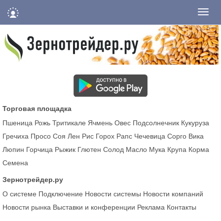
Нави
Торговая площадка
Пшеница
Рожь
Тритикале
Ячмень
Овес
Подсолнечник
Кукуруза
Гречиха
Просо
Соя
Лен
Рис
Горох
Рапс
Чечевица
Сорго
Вика
Люпин
Горчица
Рыжик
Глютен
Солод
Масло
Мука
Крупа
Корма
Семена
Зернотрейдер.ру
О системе
Подключение
Новости системы
Новости компаний
Новости рынка
Выставки и конференции
Реклама
Контакты