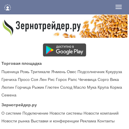
Нави
Торговая площадка
Пшеница
Рожь
Тритикале
Ячмень
Овес
Подсолнечник
Кукуруза
Гречиха
Просо
Соя
Лен
Рис
Горох
Рапс
Чечевица
Сорго
Вика
Люпин
Горчица
Рыжик
Глютен
Солод
Масло
Мука
Крупа
Корма
Семена
Зернотрейдер.ру
О системе
Подключение
Новости системы
Новости компаний
Новости рынка
Выставки и конференции
Реклама
Контакты