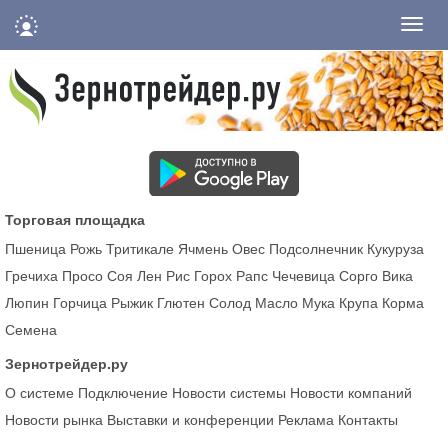
Нави
Торговая площадка
Пшеница
Рожь
Тритикале
Ячмень
Овес
Подсолнечник
Кукуруза
Гречиха
Просо
Соя
Лен
Рис
Горох
Рапс
Чечевица
Сорго
Вика
Люпин
Горчица
Рыжик
Глютен
Солод
Масло
Мука
Крупа
Корма
Семена
Зернотрейдер.ру
О системе
Подключение
Новости системы
Новости компаний
Новости рынка
Выставки и конференции
Реклама
Контакты